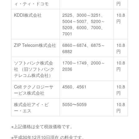
ィ・ティ・ドコモ
円
KDDI株式会社
2525、3000～3251、
10.8
5004～5007、5200～
円
5209、6000、7000、
7001
ZIP Telecom株式会社
6860～6874、6875～
10.8
6882
円
ソフトバンク株式会
1700～1749、2000～
10.8
社 （旧ソフトバンク
2036
円
テレコム株式会社）
Colt テクノロジーサ
4560、4561
10.8
ービス株式会社
円
株式会社アイ・ピ
5050〜5059
10.8
ー・エス
円
※上記価格は全て税抜価格です。
※平成30年12月10日現在 の料金です。