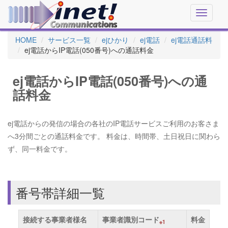
Toggle
navigati
HOME
サービス一覧
ejひかり
ej電話
ej電話通話料
ej電話からIP電話(050番号)への通話料金
ej電話からIP電話(050番号)への通
話料金
ej電話からの発信の場合の各社のIP電話サービスご利用のお客さま
へ3分間ごとの通話料金です。 料金は、時間帯、土日祝日に関わら
ず、同一料金です。
番号帯詳細一覧
接続する事業者様名
事業者識別コード
料金
※1