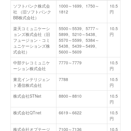
ソフトバンク株式会
1000～1699、1750～
10.5
社 （旧ソフトバンク
1812
円
BB株式会社）
楽天コミュニケーシ
5500～5539、5777～
10.5
ョンズ株式会社（旧
5899、5210～5438、
円
フュージョン・コミ
5570～5599、5384～
ュニケーションズ株
5438、5439～5499、
式会社）
5600～5609
中部テレコミュニケ
7770～7779
10.5
ーション株式会社
円
東北インテリジェン
7788
10.5
ト通信株式会社
円
株式会社STNet
8800～8810
10.5
円
株式会社QTnet
6619～6622
10.5
円
株式会社オプテージ
7100～7136
10.5