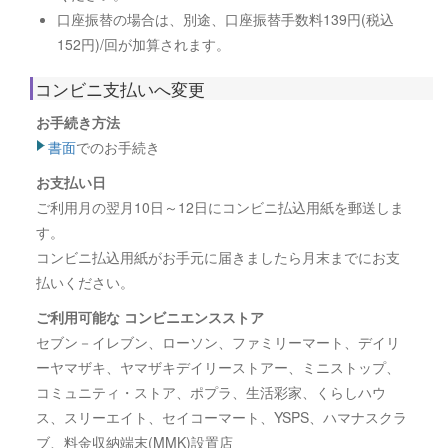
口座振替の場合は、別途、口座振替手数料139円(税込
152円)/回が加算されます。
コンビニ支払いへ変更
お手続き方法
書面
でのお手続き
お支払い日
ご利用月の翌月10日～12日にコンビニ払込用紙を郵送しま
す。
コンビニ払込用紙がお手元に届きましたら月末までにお支
払いください。
ご利用可能な コンビニエンスストア
セブン－イレブン、ローソン、ファミリーマート、デイリ
ーヤマザキ、ヤマザキデイリーストアー、ミニストップ、
コミュニティ・ストア、ポプラ、生活彩家、くらしハウ
ス、スリーエイト、セイコーマート、YSPS、ハマナスクラ
ブ、料金収納端末(MMK)設置店