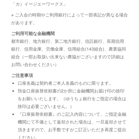
「カ）イージエーワークス」
※ ご入会の時期やご利用銀行によって一部表記が異なる場合
があります。
ご利用可能な金融機関
都市銀行、地方銀行、第二地方銀行、信託銀行、長期信用
銀行、信用金庫、労働金庫、信用組合(143組合)、農業協同
組合（一部お取扱い出来ない農協がございますので詳細は
お問い合わせください）
ご注意事項
口座名義は契約者ご本人名義のものに限ります。
預金口座振替依頼書の2か所に金融機関お届け印の捺印
をお願いいたします。（ゆうちょ銀行をご指定の場合は
捨印は必要ございません。）
『口座振替依頼書』のご記入内容について、ご指定金融
機関にて不備として返却された場合は、一旦返却させて
頂きますので、お手数ですがご訂正いただき再度ご提出
ください。