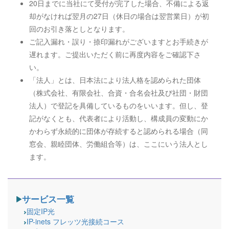
20日までに当社にて受付が完了した場合、不備による返
却がなければ翌月の27日（休日の場合は翌営業日）が初
回のお引き落としとなります。
ご記入漏れ・誤り・捺印漏れがございますとお手続きが
遅れます。ご提出いただく前に再度内容をご確認下さ
い。
「法人」とは、日本法により法人格を認められた団体
（株式会社、有限会社、合資・合名会社及び社団・財団
法人）で登記を具備しているものをいいます。但し、登
記がなくとも、代表者により活動し、構成員の変動にか
かわらず永続的に団体が存続すると認められる場合（同
窓会、親睦団体、労働組合等）は、ここにいう法人とし
ます。
サービス一覧
固定IP光
IP-inets フレッツ光接続コース